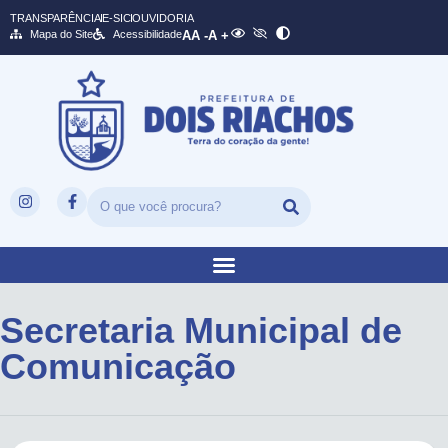
TRANSPARÊNCIA
E-SIC
OUVIDORIA
Mapa do Site
Acessibilidade
A
A -
A +
Secretaria Municipal de
Comunicação