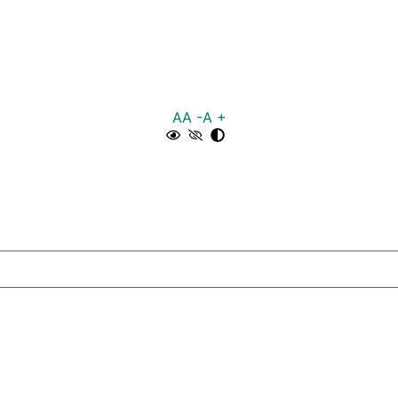
A
A -
A +