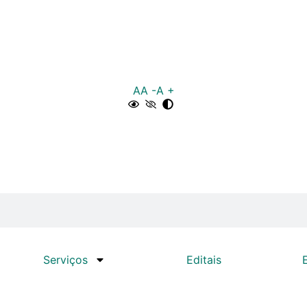
A
A -
A +
Serviços
Editais