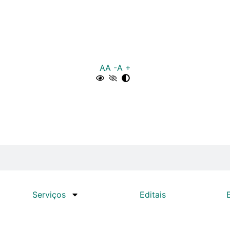
A
A -
A +
Serviços
Editais