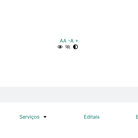
A
A -
A +
Serviços
Editais